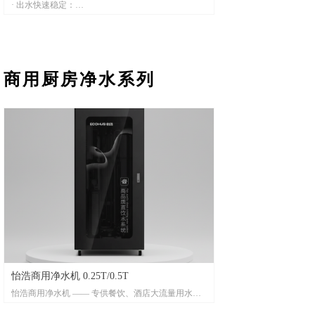
· 出水快速稳定：
RO 100G通量，即饮不久等；同时，配备3.2G压力
桶，出水稳定
· 长寿命：
创新型纯水回流技术，降低RO膜结晶速度，延长滤
商用厨房净水系列
芯使用寿命
· 小体积：
机身小巧，不占厨下空间，适合多种厨下场景
· 节能净水：
1.5:1低废水比，减少水资源浪费
· 智能滤芯冲洗：
无需为滤芯堵塞犯愁，使用更省心
· 升级双止水设计：
换芯不滴水，使用更洁净
· 自主换芯无忧：
侧抽2步换芯，无需师傅上门换芯
怡浩商用净水机 0.25T/0.5T
怡浩商用净水机 —— 专供餐饮、酒店大流量用水
· 智能操控管理系统，具备IOT云物联系统，运行情