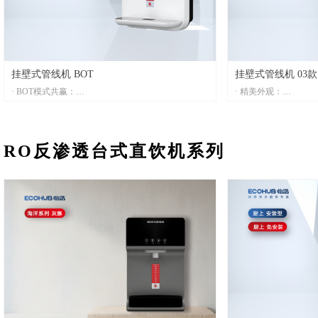
真伪识别、用水量识别、水质监测功能。
· 升级漏水保护系统：
全方位杜绝漏水隐患
挂壁式管线机 BOT
挂壁式管线机 03款
· BOT模式共赢：
· 精美外观：
全新BOT合作模式，合作期间获得稳定的投资回报
全新外观设计，预留
· 灵活的取水方式：
选配。整机ABS大前
支持扫码和IC卡等多种取水方式，适应现代消费习惯
时尚
RO反渗透台式直饮机系列
· 流量式计费功能：
· 安全防烫设计：
通过精准计算取水量进行费用结算
触摸取水，开水带智
· 智能化管理：
· 可拆卸模块设计：
配备智能云平台管理系统，设备管理更轻松
可拆卸式接水盒，方
· 全嵌式饮水场景生态：
· 独特加热系统：
通过智能云平台，实现不同智能饮水设备的联动，为
无常温水存水箱设计
用户提供更健康、舒适的饮水方式
设计，快速制热，鲜
· 独特加热系统：
· 食品级材料：
无常温水存水箱设计，热胆无压结构，多重干烧保护
采用食品级304不锈
设计，快速制热，鲜活热饮不用等
效果好，节能省电
· 食品级材料：
· 精准水路控制系统：
采用食品级304不锈钢热胆，优良的保温材料，保温
确保冷开水的出水量