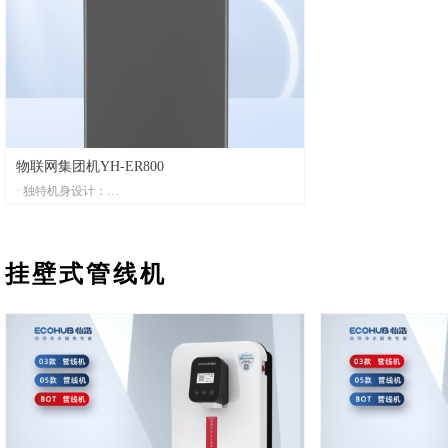
· IOT 物联网：
· 五级反渗透过滤：
设备数据精准掌控，远程操控得心应手，智慧生活触
深度净化，每一滴水
手可及
· IOT 物联网：
· 多功能智能显示屏：
设备数据精准掌控，
智能监测实时显示，机器运行状态一目了然
手可及
· 30L大容量热胆搭配6G压力桶：
· 多维感温布控：
满足大型用水需求，确保出水速率，实现快速出水
精准感知水温变化，
· 26L大容量热胆搭配
满足大型用水需求，
物联网集团机YH-ER800
· 独特机身设计：
采用纳米涂层304不锈钢机身，质感上乘。整体呈现
哑光效果，不沾指纹更洁净
· 双膜双泵：
挂壁式管线机
扬程距离可达5层以上，远距离输送超百米；高压出
水，确保水量稳定、范围更广
· 超强供水，多点布局：
双RO 400G大通量，匹配管线机可灵活设置多个饮水
点，满足不同场景饮水需求
· 智能自清洗功能：
滤芯智能自清洗，防止膜片堵塞，延长使用寿命
· 内置智能芯片：
搭载自研物联系统，持续升级，滤芯寿命管理、滤芯