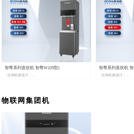
新鲜
· 纯净智能滤芯冲洗
产品尺寸：310*330*500mm
芯使用寿命，方便省
电 源：220V/50Hz
· IOT 物联网：设
额定功率：2200W
手，智慧生活触手可
制热模式：纳米膜速热
· 多功能智能显示屏
压力桶：无(支持外接)
状态一目了然
过滤系统：PP+C+RO/RO-100G
· 小机身，大容量：
5L/10L热胆，轻松
产品尺寸：322*400*13
额定电压：220V/50Hz
智尊系列直饮机 智尊W2(B型)
智尊系列直饮机 智
额定功率：900W~135
· 洁净机身设计：
· 洁净机身设计：
热胆容量：5L/10L
采用纳米涂层304不锈钢机身，质感上乘。整体呈现
采用纳米涂层304不
水箱容量：8L
哑光效果，不沾指纹更洁净
哑光效果，不沾指纹
过滤方式：PP+CTO+R
· 步进式加热技术：
· 步进式加热技术：
物联网集团机
省电60%，逐层进水逐层加热，制热速度快，无阴阳
省电60%，逐层进水
水
阳水
· 浸入式 LED UV 紫外线杀菌：
· 热交换技术：
杀菌率99.9%，确保水质安全，饮用更安心
快速调温，实现水温
· 五级反渗透过滤：
· 浸入式 LED UV 
深度净化，每一滴水都新鲜纯净
杀菌率99.9%，确保