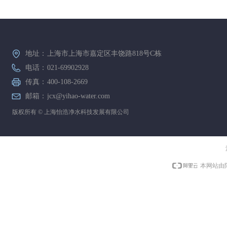
况一目了然
· 整机全方位活动门人性化设计，更方便设备维护保
养
· 变频供水系统压力DIY调节，根据用水量轻松可控
· 针对小区、餐饮、酒店大流量用水设计，确保用水
地址：
上海市上海市嘉定区丰饶路818号C栋
不愁
· 多层级净化系统，保障水质安全
电话：
021-69902928
传真：
400-108-2669
详细参数
制水流量：0.25T/0.5T
邮箱：
jcx@yihao-water.com
电 源：220V/50Hz
版权所有 ©
上海怡浩净水科技发展有限公司
额定功率：1.1kW
工作压力：0.8-1.2MPa
净化工艺：原水泵→石英砂→活性炭→精密过滤器→
高压泵→RO膜
机型尺寸：850*750*1730mm
本网站由
机型材质：不锈钢