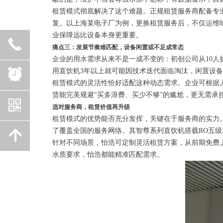
租赁模式彻底解决了这个难题。正规租赁服务商配备专
复。以上海某电子厂为例，更换租赁服务后，不仅运维响
业保障远比设备本身更重要。
끅
痛点三：发展节奏难匹配，设备闲置或不足成常态
企业的用水需求从来不是一成不变的：初创公司从10人
뀥
用直饮机3年以上就可能因技术迭代面临淘汰，闲置设备
租赁模式的灵活性恰好适配这种动态需求。企业可根据
赁能完美规避“买多浪费、买少不够”的尴尬，更无需承
낃
选对服务商，租赁价值再升级
租赁模式的优势能否充分发挥，关键在于服务商的实力
了覆盖全国的服务网络。其智尊系列直饮机搭载RO五级
녕
针对不同场景，怡浩可定制灵活租赁方案，从前期免费上
水质要求，怡浩都能精准匹配需求。