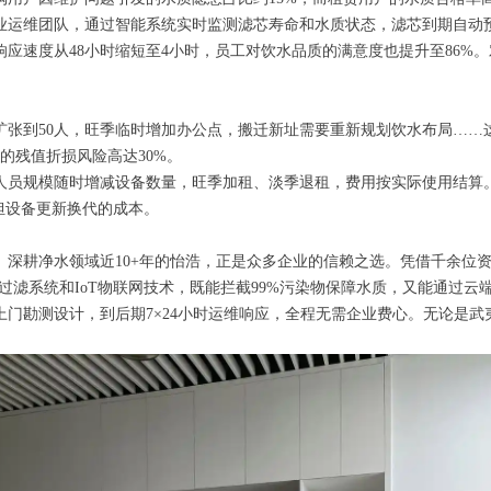
业运维团队，通过智能系统实时监测滤芯寿命和水质状态，滤芯到期自动预
应速度从48小时缩短至4小时，员工对饮水品质的满意度也提升至86%
扩张到50人，旺季临时增加办公点，搬迁新址需要重新规划饮水布局……这
的残值折损风险高达30%。
人员规模随时增减设备数量，旺季加租、淡季退租，费用按实际使用结算。
担设备更新换代的成本。
。深耕净水领域近10+年的怡浩，正是众多企业的信赖之选。凭借千余位
过滤系统和IoT物联网技术，既能拦截99%污染物保障水质，又能通过云
门勘测设计，到后期7×24小时运维响应，全程无需企业费心。无论是