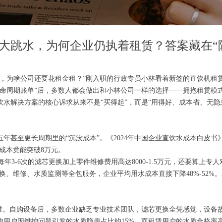
执着租赁？答案藏在“隐性账本”里
大跳水，为何企业仍执着租赁？答案藏在“
多，为啥公司还要花租金租？”刚入职的行政专员小林看着新签的直饮机租
生命周期账单”后，多数人都会做出和小林公司一样的选择——拥抱租赁模
水解决方案的核心诉求从来不是“买得起”，而是“用得好、成本省、无隐
年甚至更长周期里的“沉没成本”。《2024年中国企业直饮水成本白皮书
成本竟能突破8万元。
每年3-6次的滤芯更换加上零件维修费用高达8000-1.5万元，还要算
芯更换、维修、水质监测等全包服务，企业平均用水成本直接下降48%-52
维。自购设备后，多数企业缺乏专业技术团队，滤芯更换全凭感觉，设备
用户因维护问题引发的水质隐患占比约15%，而租赁用户的水质合格率高达