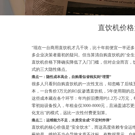
首页
ꄲ
相关资讯
ꄲ
直饮机价格大跳水，为何企业仍
直饮机价格
“现在一台商用直饮机才几千块，比十年前便宜一半还
多企业决策者最初的疑问。但当算清自购直饮机的“全
直饮机价格下降确实降低了入门门槛，但对企业而言，饮
式的三大隐性痛点。
痛点一：隐性成本高企，自购看似省钱实则“埋雷”
很多人只看到自购直饮机的一次性支出，却忽略了后续五
本，一台售价3万元的RO反渗透直饮机，5年使用期的总
这些成本藏在各个环节：年均折旧费用约1.2万-2万元，
零初始设备投入，年租金仅3000-8000元，且涵盖滤
化支出”的模式，远比一次性付费更划算。
痛点二：运维能力不足，水质安全成“不定时炸弹”
直饮机的核心价值是“安全饮水”，而这高度依赖专业运
蔽的是，维护不当会导致水质不达标，有数据显示，自购