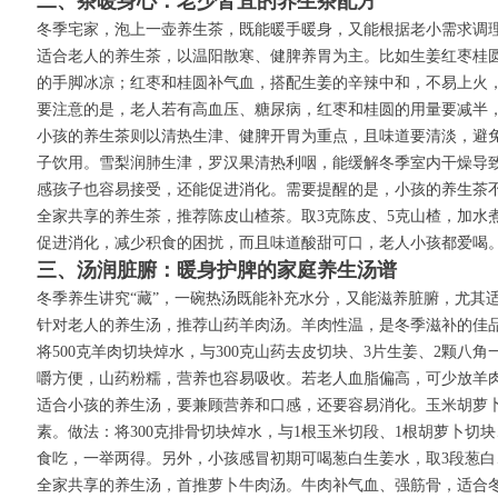
二、茶暖身心：老少皆宜的养生茶配方
冬季宅家，泡上一壶养生茶，既能暖手暖身，又能根据老小需求调理
适合老人的养生茶，以温阳散寒、健脾养胃为主。比如生姜红枣桂圆
的手脚冰凉；红枣和桂圆补气血，搭配生姜的辛辣中和，不易上火，
要注意的是，老人若有高血压、糖尿病，红枣和桂圆的用量要减半
小孩的养生茶则以清热生津、健脾开胃为重点，且味道要清淡，避免
子饮用。雪梨润肺生津，罗汉果清热利咽，能缓解冬季室内干燥导致
感孩子也容易接受，还能促进消化。需要提醒的是，小孩的养生茶
全家共享的养生茶，推荐陈皮山楂茶。取3克陈皮、5克山楂，加水
促进消化，减少积食的困扰，而且味道酸甜可口，老人小孩都爱喝
三、汤润脏腑：暖身护脾的家庭养生汤谱
冬季养生讲究“藏”，一碗热汤既能补充水分，又能滋养脏腑，尤其
针对老人的养生汤，推荐山药羊肉汤。羊肉性温，是冬季滋补的佳
将500克羊肉切块焯水，与300克山药去皮切块、3片生姜、2颗
嚼方便，山药粉糯，营养也容易吸收。若老人血脂偏高，可少放羊
适合小孩的养生汤，要兼顾营养和口感，还要容易消化。玉米胡萝
素。做法：将300克排骨切块焯水，与1根玉米切段、1根胡萝卜
食吃，一举两得。另外，小孩感冒初期可喝葱白生姜水，取3段葱白
全家共享的养生汤，首推萝卜牛肉汤。牛肉补气血、强筋骨，适合冬