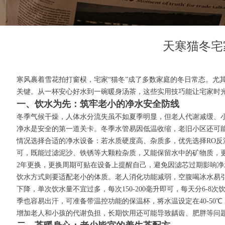
首页
ꄲ
相关资讯
ꄲ
天寒猫冬宅家记：守护老小，从安心饮水到
天寒猫冬宅
寒风裹着雪花拍打窗棂，宅家“猫冬”成了多数家庭的冬日常态。尤
关键。从一杯安心好水到一碗暖身汤茶，这些实用技巧能让宅家时
一、饮水为先：筑牢老小的净水安全防线
冬季气候干燥，人体水分流失虽不如夏季明显，但老人代谢减缓、小
净水是安全的第一道关卡。冬季水管易因低温收缩，老旧小区还可
情况选择合适的净水设备：若水质硬度高、杂质多，优先选择RO
可，既能过滤泥沙、铁锈等大颗粒杂质，又能保留水中的矿物质，更
2年更换，更换周期可贴在设备上提醒自己，避免因滤芯过期影响净
饮水方式则要适配老小的体质。老人消化功能减弱，空腹喝冰水易引
下降，单次饮水量不宜过多，每次150-200毫升即可，每天分6
季也容易出汗，可准备带温控功能的保温杯，将水温设定在40-5
增加老人和小孩的代谢负担，长期饮用还可能导致龋齿、肥胖等问