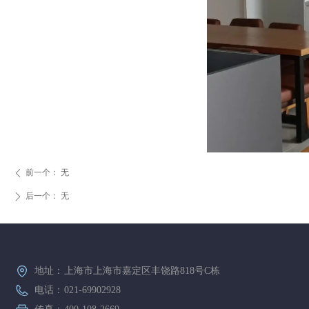
前一个：
无
ꄴ
后一个：
无
ꄲ
地址：
上海市上海市嘉定区丰饶路818号C栋
电话：
021-69902928