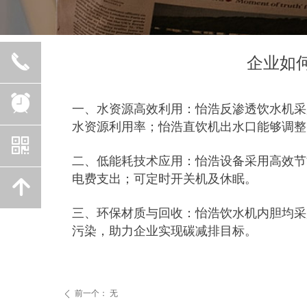
首页
ꄲ
相关资讯
ꄲ
企业如何通过饮水设备践行绿色
끅
企业如
뀥
一、水资源高效利用：怡浩反渗透饮水机采用
水资源利用率；怡浩直饮机出水口能够调整
낃
二、低能耗技术应用：怡浩设备采用高效节
电费支出；可定时开关机及休眠。
녕
三、环保材质与回收：怡浩饮水机内胆均采
污染，助力企业实现碳减排目标。
前一个：
无
ꄴ