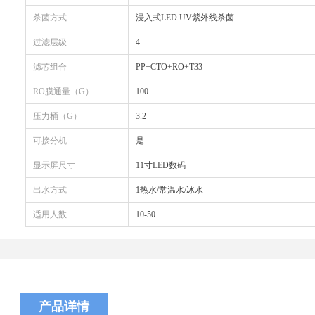
杀菌方式
浸入式LED UV紫外线杀菌
过滤层级
4
滤芯组合
PP+CTO+RO+T33
RO膜通量（G）
100
压力桶（G）
3.2
可接分机
是
显示屏尺寸
11寸LED数码
出水方式
1热水/常温水/冰水
适用人数
10-50
产品详情