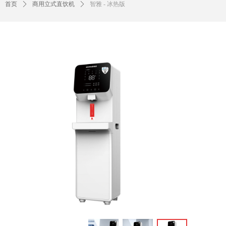
首页
ꄲ
商用立式直饮机
ꄲ
智雅 - 冰热版