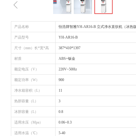
ꁆ
产品名称
怡浩牌智雅YH-AR16-B 立式净水直饮机（冰热
产品型号
YH-AR16-B
尺寸（mm）长*宽*高
387*410*1397
材质
ABS+钣金
额定电压（V）
220V~50Hz
额定功率（W）
900
净水箱容积（L）
11
热胆容量（L）
3
冰胆容量（L）
0.8
适用水压（Mpa）
0.06~0.3
适用水温（℃）
5-40